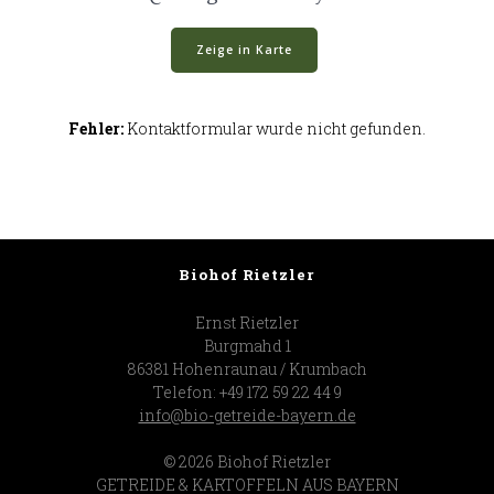
Zeige in Karte
Fehler:
Kontaktformular wurde nicht gefunden.
Biohof Rietzler
Ernst Rietzler
Burgmahd 1
86381 Hohenraunau / Krumbach
Telefon: +49 172 59 22 44 9
info@bio-getreide-bayern.de
© 2026 Biohof Rietzler
GETREIDE & KARTOFFELN AUS BAYERN